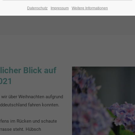
Datenschutz
Impressum
Weitere Informationen
icher Blick auf
021
 wir über Weihnachten aufgrund
rddeutschland fahren konnten.
ofens im Rücken und schaute
rrasse steht. Hübsch