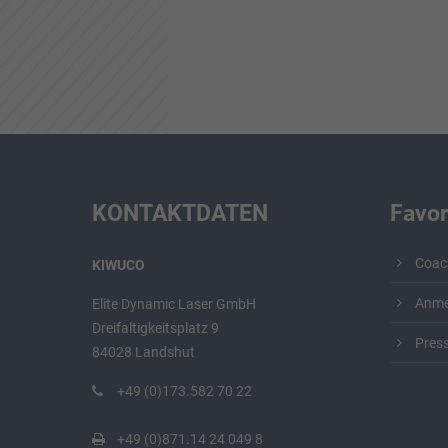
KONTAKTDATEN
Favor
Coac
KIWUCO
Anme
Elite Dynamic Laser GmbH
Dreifaltigkeitsplatz 9
Pres
84028 Landshut
+49 (0)173.582 70 22
+49 (0)871.14 24 049 8