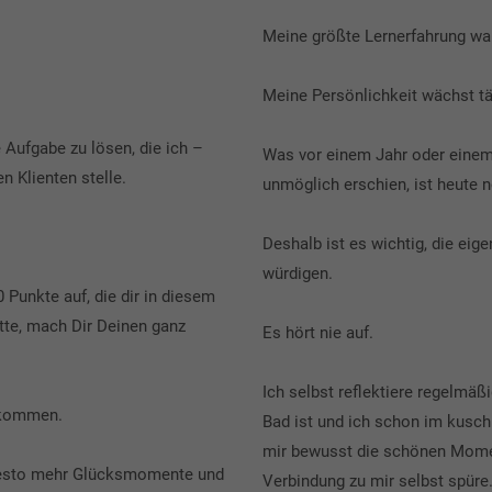
Meine größte Lernerfahrung wa
Meine Persönlichkeit wächst tä
 Aufgabe zu lösen, die ich –
Was vor einem Jahr oder einem
 Klienten stelle.
unmöglich erschien, ist heute 
Deshalb ist es wichtig, die e
würdigen.
 Punkte auf, die dir in diesem
tte, mach Dir Deinen ganz
Es hört nie auf.
Ich selbst reflektiere regelmä
ukommen.
Bad ist und ich schon im kuschl
mir bewusst die schönen Moment
, desto mehr Glücksmomente und
Verbindung zu mir selbst spüre