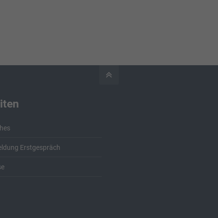
iten
hes
ldung Erstgespräch
se