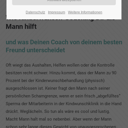
Datenschutz
Impressum
Weitere Informationen
Wie Kinderwunsch-Coaching Dir als
Mann hilft
und was Deinen Coach von deinem besten
Freund unterscheidet
Oft wiegt das Aushalten, Helfen wollen oder die Kontrolle
besitzen recht schwer. Hinzu kommt, dass der Mann zu 90
Prozent bei der Kinderwunschbehandlung (physisch)
ausgeschlossen ist. Keiner fragt den Mann nach seiner
persönlichen Schamgrenze, wenn er sein frisch „abgefülltes“
Sperma der Mitarbeiterin in der Kindwunschklinik in die Hand
drückt. Weglächeln. So tun als wäre es cool und lustig.
Macht Mann halt mal so nebenbei. Aber wenn der Mann
schon sehr lange dieses Gewicht von unausgesprochenen